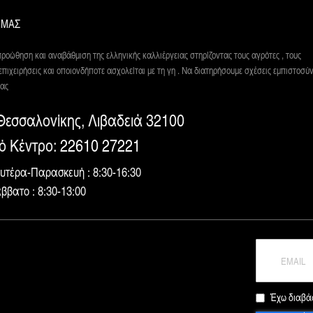
ΕΜΑΣ
ροώθηση και αναβάθμιση της ελληνικής καλλιέργειας στηρίζοντας τους αγρότες , τους
επιχειρήσεις και οποιονδήποτε ασχολείται με τη γη . Να διατηρήσουμε σχέσεις εμπιστοσύν
μας
εσσαλονίκης, Λιβαδειά 32100
ό Κέντρο:
22610 27221
υτέρα-Παρασκευή : 8:30-16:30
ββατο : 8:30-13:00
Έχω διαβάσ