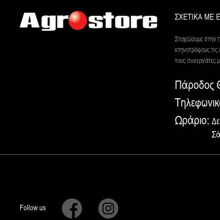
ΣΧΕΤΙΚΑ ΜΕ 
Στοχεύουμε στην π
κτηνοτρόφους τις 
τους συνεργάτες 
Πάροδος Θ
Τηλεφωνικ
Ωράριο:
Δε
Σά
Follow us