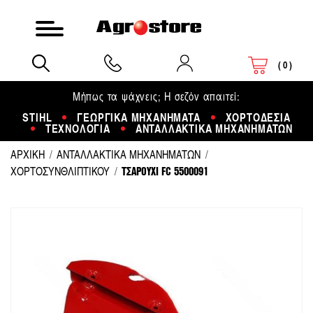
0
Το καλάθι μου
Μήπως τα ψάχνεις; Η σεζόν απαιτεί:
STIHL
ΓΕΩΡΓΙΚΑ ΜΗΧΑΝΗΜΑΤΑ
ΧΟΡΤΟΔΕΣΙΑ
ΤΕΧΝΟΛΟΓΙΑ
ΑΝΤΑΛΛΑΚΤΙΚΑ ΜΗΧΑΝΗΜΑΤΩΝ
ΑΡΧΙΚΗ
ΑΝΤΑΛΛΑΚΤΙΚΑ ΜΗΧΑΝΗΜΑΤΩΝ
ΤΣΑΡΟΥΧΙ FC 5500091
ΧΟΡΤΟΣΥΝΘΛΙΠΤΙΚΟΥ
Μετάβαση
στο
τέλος
της
συλλογής
εικόνων